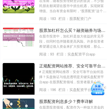
在淮南，随着投资理财意识的普及，不少股
民朋友都渴望在股市中抓住机遇，实现财富
增值。当自有资金有限时，“股票配资”这个词
汇....
阅读：
183
栏目：
股票配资门户
股票加杠杆怎么买？融资融券与场外配资方法
在股市投资中，加杠杆是放大收益的常见手
段，但同时也伴随着更高风险。许多投资者
希望通过借入资金来扩大投资规模，那么股
票加杠....
阅读：
93
栏目：
实盘配资平台app
正规配资网站推荐、安全可靠平台、实盘验证、低息透明、证监会备案、合规运营。
# 正规配资网站推荐：安全可靠平台如何选
择？实盘验证与低息透明是关键实盘配资平
台app 在股票配资领域，投资者最关心的
莫....
阅读：
196
栏目：
实盘配资平台app
股票配资利息多少？费率详解
在股票投资领域，配资作为一种放大资金的