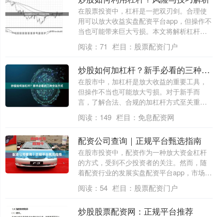
在股票投资中，杠杆是一把双刃剑。合理使
用可以放大收益实盘配资平台app，但操作不
当也可能带来巨大亏损。本文将解析杠杆炒
股....
阅读：
71
栏目：
股票配资门户
炒股如何加杠杆？新手必看的三种合法方式
在股市中，加杠杆是放大收益的重要工具，
但操作不当也可能放大亏损。对于新手而
言，了解合法、合规的加杠杆方式至关重
要。本文将....
阅读：
149
栏目：
免息配资网
配资公司查询｜正规平台甄选指南
在股市投资中，配资作为一种放大资金杠杆
的方式，受到不少投资者的关注。然而，随
着配资行业的发展实盘配资平台app，市场上
也....
阅读：
54
栏目：
股票配资门户
炒股股票配资网：正规平台推荐