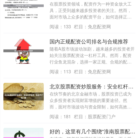
在股票投资领域，配资作为一种资金放大工
具，正受到越来越多投资者的关注。然而，
面对市场上众多的配资平台，如何选择正
规、安全....
阅读：
133
栏目：
免息配资网
国内正规配资公司排名与合规推荐
随着A股市场波动加剧，越来越多的投资者开
始关注股票配资这一杠杆工具。然而，配资
行业鱼龙混杂，选择一家正规、合规的配资
公司....
阅读：
113
栏目：
免息配资网
北京股票配资炒股服务：安全杠杆投资，快速开户低门槛
在快节奏的北京金融市场，股票投资已成为
众多投资者实现财富增值的重要途径。然
而，面对市场波动与资金限制，如何高效、
安全地放....
阅读：
181
栏目：
股票配资门户
好的，这里有几个围绕“淮南股票配资”设计、符合百度收录规范的标题，均在以内：