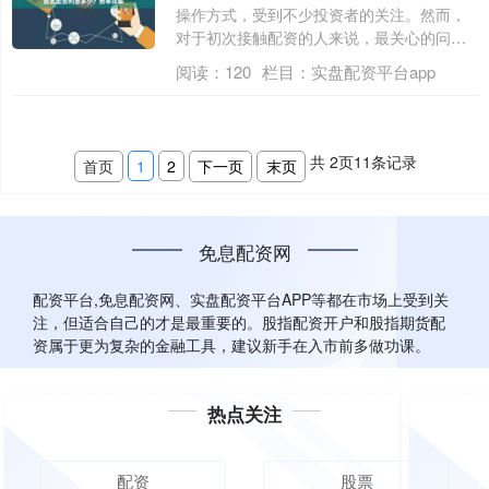
操作方式，受到不少投资者的关注。然而，
对于初次接触配资的人来说，最关心的问题
之一就....
阅读：
120
栏目：
实盘配资平台app
共
2
页
11
条记录
首页
1
2
下一页
末页
免息配资网
配资平台,免息配资网、实盘配资平台APP等都在市场上受到关
注，但适合自己的才是最重要的。股指配资开户和股指期货配
资属于更为复杂的金融工具，建议新手在入市前多做功课。
热点关注
配资
股票