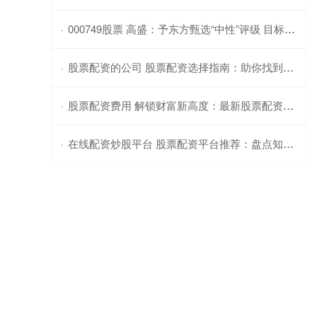
000749股票 高盛：予东方甄选“中性”评级 目标价降至15.9港元
·
股票配资的公司 股票配资选择指南：助你找到最适合的平台
·
股票配资费用 解锁财富新高度：最新股票配资平台助您一臂之力
·
在线配资炒股平台 股票配资平台推荐：盘点知名配资公司
·