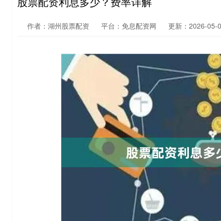
股票配资利息多少？费率详解
作者：湖州股票配资
平台：免息配资网
更新：2026-05-05