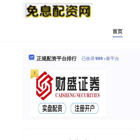
首页
正规配资平台排行
已收录
999
+家平台