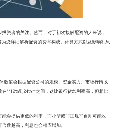
少投资者的关注。然而，对于初次接触配资的人来说，
文将为您详细解析配资的费率构成、计算方式以及影响利息
，具体数值会根据配资公司的规模、资金实力、市场行情以
**12%到24%**之间，这比银行贷款利率高，但相比
可能会提供更低的利率，而小型或非正规平台则可能收
杆倍数越高，利息也会相应增加。