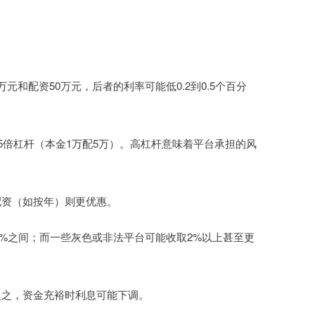
万元和配资50万元，后者的利率可能低0.2到0.5个百分
低于5倍杠杆（本金1万配5万）。高杠杆意味着平台承担的风
期配资（如按年）则更优惠。
1.5%之间；而一些灰色或非法平台可能收取2%以上甚至更
；反之，资金充裕时利息可能下调。