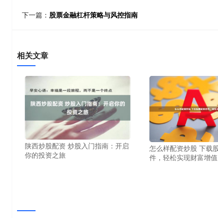
下一篇：
股票金融杠杆策略与风控指南
相关文章
陕西炒股配资 炒股入门指南：开启
怎么样配资炒股 下载
你的投资之旅
件，轻松实现财富增值