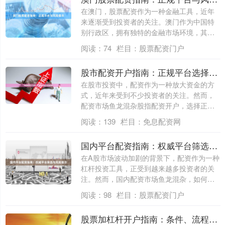
在澳门，股票配资作为一种金融工具，近年
来逐渐受到投资者的关注。澳门作为中国特
别行政区，拥有独特的金融市场环境，其股
票配资....
阅读：
74
栏目：
股票配资门户
股市配资开户指南：正规平台选择与流程详解
在股市投资中，配资作为一种放大资金的方
式，近年来受到不少投资者的关注。然而，
配资市场鱼龙混杂股指配资开户，选择正规
平台并....
阅读：
139
栏目：
免息配资网
国内平台配资指南：权威平台筛选与风险提示
在A股市场波动加剧的背景下，配资作为一种
杠杆投资工具，正受到越来越多投资者的关
注。然而，国内配资市场鱼龙混杂，如何筛
选权....
阅读：
98
栏目：
股票配资门户
股票加杠杆开户指南：条件、流程与正规渠道