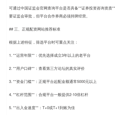
可通过中国证监会官网查询平台是否具备**证券投资咨询资质**
要证监会审批，但平台合作券商必须持牌经营。
## 三、正规配资网站推荐标准
根据上述特征，筛选平台时可重点关注：
1. **运营年限**：优先选择成立3年以上的老平台
2. **用户口碑**：查看第三方论坛的真实评价
3. **资金门槛**：正规平台起配金额通常5000元以上
4. **杠杆范围**：合规平台一般提供2-10倍杠杆
5. **出入金速度**：T+0或T+1到账为佳