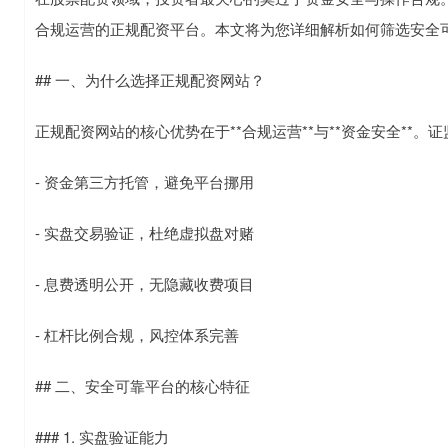
合规运营的正规配资平台。本文将为您详细解析如何筛选安全
## 一、为什么选择正规配资网站？
正规配资网站的核心优势在于**合规运营**与**资金安全**
- 资金第三方托管，避免平台挪用
- 实盘交易验证，杜绝虚拟盘对赌
- 息费透明公开，无隐藏收费项目
- 杠杆比例合规，风控体系完善
## 二、安全可靠平台的核心特征
### 1. 实盘验证能力