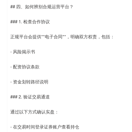
## 四、如何辨别合规运营平台？
### 1. 检查合作协议
正规平台会提供**电子合同**，明确双方权责，包括：
- 风险揭示书
- 配资协议条款
- 资金划转路径说明
### 2. 验证交易通道
通过以下方式确认实盘：
- 在交易时间登录证券账户查看持仓