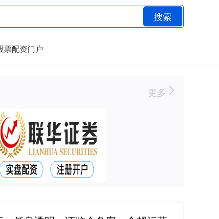
搜索
股票配资门户
更多