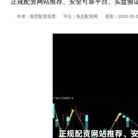
正规配资网站推荐、安全可靠平台、实盘验
作者：期货配资股票
平台：免息配资网
更新：2026-05-22