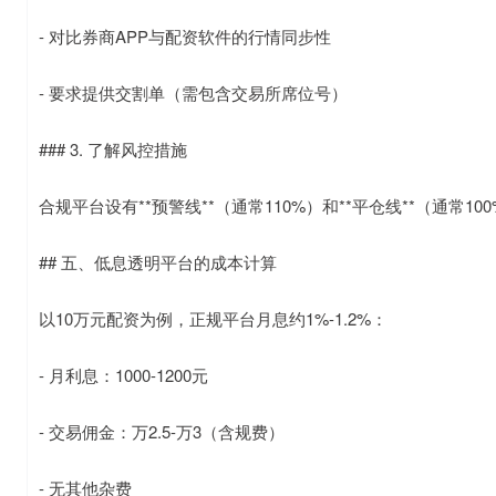
- 对比券商APP与配资软件的行情同步性
- 要求提供交割单（需包含交易所席位号）
### 3. 了解风控措施
合规平台设有**预警线**（通常110%）和**平仓线**（通常
## 五、低息透明平台的成本计算
以10万元配资为例，正规平台月息约1%-1.2%：
- 月利息：1000-1200元
- 交易佣金：万2.5-万3（含规费）
- 无其他杂费