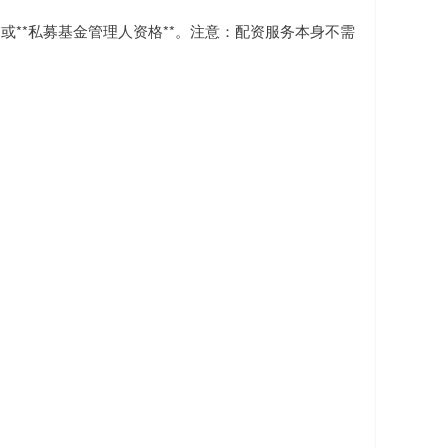
或**私募基金管理人资格**。注意：配资服务本身不需