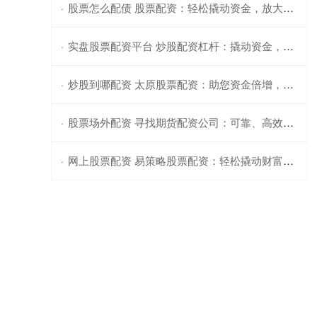
股票怎么配债 股票配资：轻松撬动资金，放大收益空间
·
实盘股票配资平台 炒股配资杠杆：撬动资金，放大收益
·
炒股到哪配资 太原股票配资：助您资金倍增，把握投资良机
·
股票场外配资 寻找期货配资公司：可靠、高效、省心
·
网上股票配资 易策略股票配资：轻松撬动财富杠杆
·