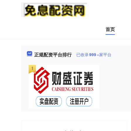
首页
正规配资平台排行
已收录
999
+家平台