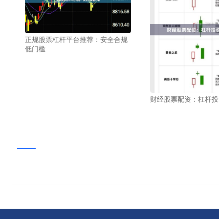
正规股票杠杆平台推荐：安全合规
低门槛
财经股票配资：杠杆投