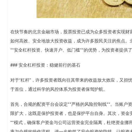
在快节奏的北京金融市场，股票投资已成为众多投资者实现财
如何高效、安全地放大投资收益，成为许多股民关注的焦点。北
**安全杠杆投资、快速开户、低门槛**的优势，为投资者提供
### 安全杠杆投资：稳健前行的基石
对于“杠杆”，许多投资者既向往其带来的收益放大效应，又担忧
于首位，通过科学的风控体系为投资者保驾护航。
首先，合规的配资平台会设定**严格的风险控制线**。当账
限扩大，这既是保护投资者，也是保护平台自身。其次，资金安
**模式，确保客户资金与公司运营资金完全隔离，杜绝资金挪
率与合规的操作流程，进一步构筑了安全投资的防线，让投资