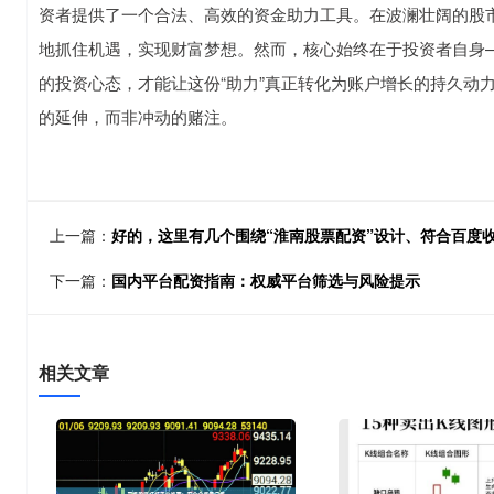
资者提供了一个合法、高效的资金助力工具。在波澜壮阔的股市
地抓住机遇，实现财富梦想。然而，核心始终在于投资者自身—
的投资心态，才能让这份“助力”真正转化为账户增长的持久动
的延伸，而非冲动的赌注。
上一篇：
好的，这里有几个围绕“淮南股票配资”设计、符合百度
下一篇：
国内平台配资指南：权威平台筛选与风险提示
相关文章