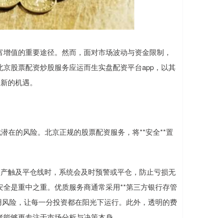
富增值的重要途径。然而，面对市场波动与资金限制，
京股票配资炒股服务应运而生实盘配资平台app，以其
了新的机遇。
潜在的风险。北京正规的股票配资服务，将**安全**置
户资产触及平仓线时，系统会及时预警或平仓，防止亏损无
全是重中之重。优质服务商通常采用**第三方银行存管
用风险，让每一分投资都在阳光下运行。此外，透明的费
者能够更专注于市场分析与决策本身。