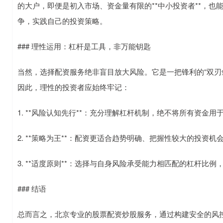
的大户，即便是初入市场、资金量有限的**中小投资者**，
争，实践自己的投资策略。
### 理性运用：杠杆是工具，非万能钥匙
当然，选择配资服务绝非盲目放大风险。它是一把锋利的“双刃
因此，理性的投资者应始终牢记：
1. **风险认知先行**：充分理解杠杆机制，绝不将所有资金
2. **策略为王**：配资更适合趋势明确、把握性较大的投资
3. **适度原则**：选择与自身风险承受能力相匹配的杠杆比
### 结语
总而言之，北京专业的股票配资炒股服务，通过构建安全的风