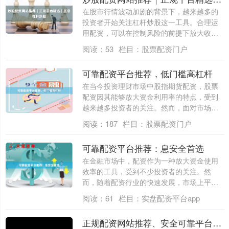
在股市行情波动加剧的背景下，越来越多的
投资者开始关注杠杆炒股这一工具。合理运
用配资，可以在控制风险的前提下放大收
益。然而....
阅读：
53
栏目：
股票配资门户
可靠配资平台推荐，低门槛高杠杆
在当今投资理财市场中股指期货配资，股票
配资因其能够放大资金利用率的特点，受到
越来越多投资者的关注。然而，面对市场上
琳琅满....
阅读：
187
栏目：
股票配资门户
可靠配资平台推荐：息安全首选
在金融市场中，配资作为一种放大资金使用
效率的工具，受到不少投资者的关注。然
而，随着配资行业的快速发展，市场上平台
质量参差....
阅读：
61
栏目：
实盘配资平台app
正规配资网站推荐、安全可靠平台、实盘验证、低息透明、证监会备案、合规运营。