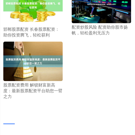
配资炒股风险 配资助你股市扬
邯郸股票配资 长春股票配资：
帆，轻松盈利无压力
助你投资腾飞，轻松获利
股票配资费用 解锁财富新高
度：最新股票配资平台助您一臂
之力