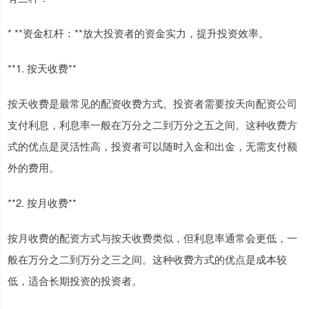
* **资金杠杆：**放大投资者的资金实力，提升投资效率。
**1. 按天收费**
按天收费是最常见的配资收费方式。投资者需要按天向配资公司
支付利息，利息率一般在万分之二到万分之五之间。这种收费方
式的优点是灵活性高，投资者可以随时入金和出金，无需支付额
外的费用。
**2. 按月收费**
按月收费的配资方式与按天收费类似，但利息率通常会更低，一
般在万分之二到万分之三之间。这种收费方式的优点是成本较
低，适合长期投资的投资者。