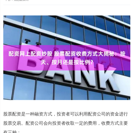
股票配资是一种融资方式，投资者可以利用配资公司的资金进行
股票交易。配资公司会向投资者收取一定的费用，收费方式主要
有三种：