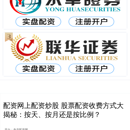
配资网上配资炒股 股票配资收费方式大
揭秘：按天、按月还是按比例？
平台：免息配资网