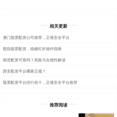
相关更新
澳门股票配资公司推荐，正规安全平台
股指股票配资，稳健杠杆操作指南
期货配资可靠吗？风险与合规性解读
西安配资平台哪家正规？
股票配资平台排行前十，正规安全平台推荐
推荐阅读