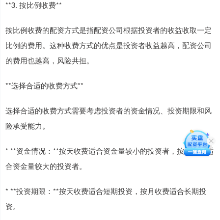
**3. 按比例收费**
按比例收费的配资方式是指配资公司根据投资者的收益收取一定
比例的费用。这种收费方式的优点是投资者收益越高，配资公司
的费用也越高，风险共担。
**选择合适的收费方式**
选择合适的收费方式需要考虑投资者的资金情况、投资期限和风
险承受能力。
* **资金情况：**按天收费适合资金量较小的投资者，按月收费适
合资金量较大的投资者。
* **投资期限：**按天收费适合短期投资，按月收费适合长期投
资。