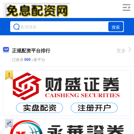
搜索
正规配资平台排行
更多
已收录
999
+家平台