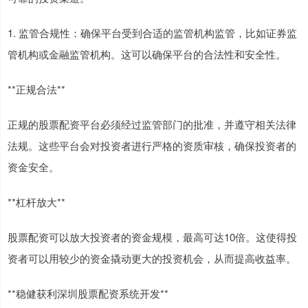
1. 监管合规性：确保平台受到合适的监管机构监管，比如证券监
管机构或金融监管机构。这可以确保平台的合法性和安全性。
**正规合法**
正规的股票配资平台必须经过监管部门的批准，并遵守相关法律
法规。这些平台会对投资者进行严格的资质审核，确保投资者的
资金安全。
**杠杆放大**
股票配资可以放大投资者的资金规模，最高可达10倍。这使得投
资者可以用较少的资金撬动更大的投资机会，从而提高收益率。
**稳健获利深圳股票配资系统开发**