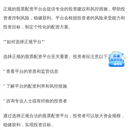
正规的股票配资平台会提供专业的投资建议和风控措施，帮助投
资者控制风险，稳健获利。平台会根据投资者的风险承受能力和
投资目标，制定个性化的配资方案。
**如何选择正规平台**
选择正规的股票配资平台至关重要。投资者应注意以下几点：
* 查看平台的资质和监管信息
* 了解平台的配资利率和风控措施
* 咨询专业人士或有经验的投资者
通过选择正规合法的股票配资平台，投资者可以放大资金规模，
稳健获利，实现投资目标。