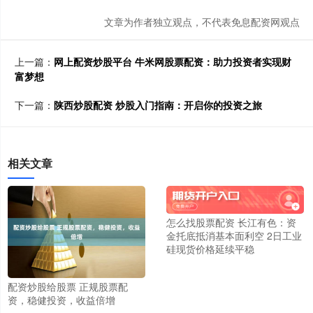
文章为作者独立观点，不代表免息配资网观点
上一篇：
网上配资炒股平台 牛米网股票配资：助力投资者实现财
富梦想
下一篇：
陕西炒股配资 炒股入门指南：开启你的投资之旅
相关文章
怎么找股票配资 长江有色：资
金托底抵消基本面利空 2日工业
硅现货价格延续平稳
配资炒股给股票 正规股票配
资，稳健投资，收益倍增