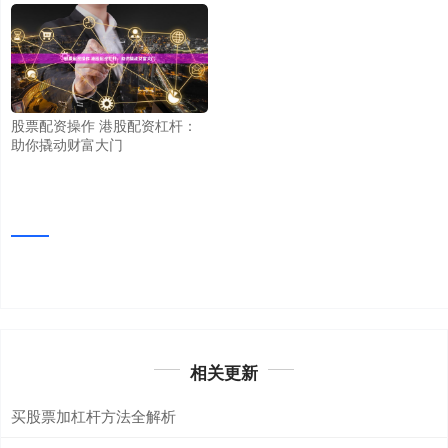
股票配资操作 港股配资杠杆：
助你撬动财富大门
相关更新
买股票加杠杆方法全解析