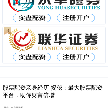
股票配资亲身经历 揭秘：最大股票配资
平台，助你财富倍增
平台：免息配资网