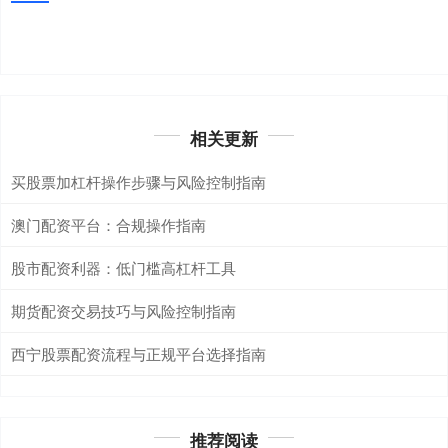
相关更新
买股票加杠杆操作步骤与风险控制指南
澳门配资平台：合规操作指南
股市配资利器：低门槛高杠杆工具
期货配资交易技巧与风险控制指南
西宁股票配资流程与正规平台选择指南
推荐阅读