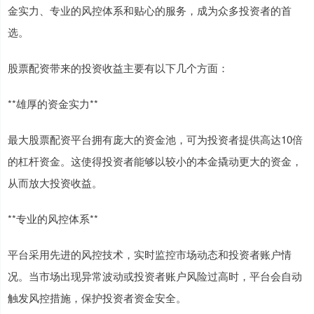
金实力、专业的风控体系和贴心的服务，成为众多投资者的首
选。
股票配资带来的投资收益主要有以下几个方面：
**雄厚的资金实力**
最大股票配资平台拥有庞大的资金池，可为投资者提供高达10倍
的杠杆资金。这使得投资者能够以较小的本金撬动更大的资金，
从而放大投资收益。
**专业的风控体系**
平台采用先进的风控技术，实时监控市场动态和投资者账户情
况。当市场出现异常波动或投资者账户风险过高时，平台会自动
触发风控措施，保护投资者资金安全。