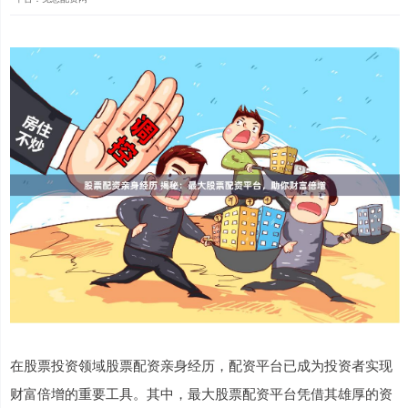
在股票投资领域股票配资亲身经历，配资平台已成为投资者实现
财富倍增的重要工具。其中，最大股票配资平台凭借其雄厚的资