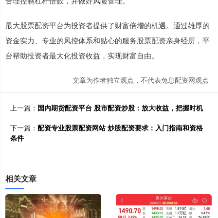
合理控制杠杆倍数，并做好风险管理。
最大股票配资平台为投资者提供了财富倍增的机遇。通过雄厚的
资金实力、专业的风控体系和贴心的服务股票配资亲身经历，平
台帮助投资者最大化投资收益，实现财富自由。
文章为作者独立观点，不代表免息配资网观点
上一篇：
国内期货配资平台 股市配资炒股：放大收益，把握时机
下一篇：
配资专业股票配资网站 炒股配资要求：入门指南和资格
条件
相关文章