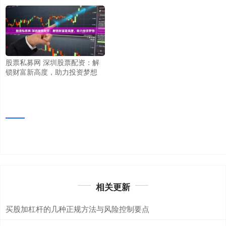
股票私募网 深圳股票配资：解
锁财富新高度，助力投资梦想
相关更新
买股加杠杆的几种正规方法与风险控制要点