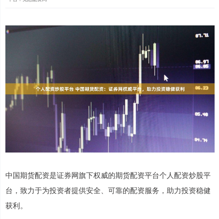
中国期货配资是证券网旗下权威的期货配资平台个人配资炒股平
台，致力于为投资者提供安全、可靠的配资服务，助力投资稳健
获利。